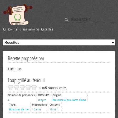
Recette proposée par
Lucullus
Loup grillé au fenouil
0.0/
5
Note (0 votes)
Nombre de personnes:
Difficulté:
Origine:
4
moyen
Provence-Alpes-Côtes d'azur
Type:
Préparation:
Cuisson:
Poissons de mer
10 min
10 min