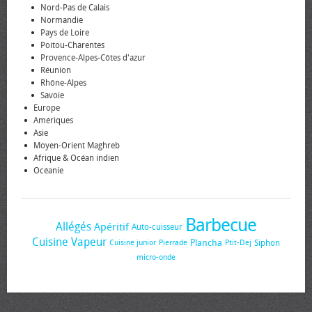
Nord-Pas de Calais
Normandie
Pays de Loire
Poitou-Charentes
Provence-Alpes-Côtes d'azur
Réunion
Rhône-Alpes
Savoie
Europe
Amériques
Asie
Moyen-Orient Maghreb
Afrique & Océan indien
Océanie
Barbecue
Allégés
Apéritif
Auto-cuisseur
Cuisine Vapeur
Plancha
Siphon
Cuisine junior
Pierrade
Ptit-Dej
micro-onde