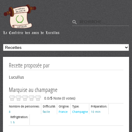
Recette proposée par
Lucullus
Marquise au champagne
0.0/
5
Note (0 votes)
Nombre de personnes:
Difficulté:
Origine:
Type:
Préparation:
8
facile
France
Champagne
10 min
Réfrigération:
1 h