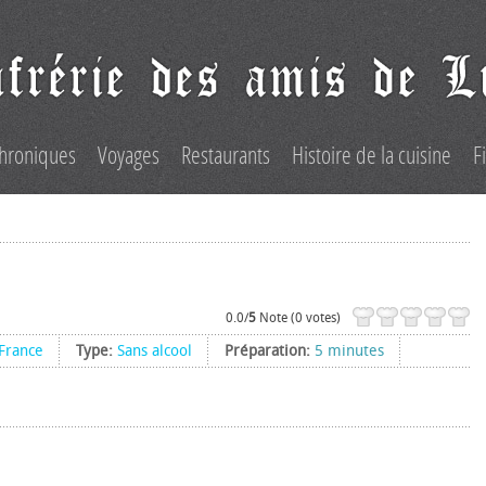
hroniques
Voyages
Restaurants
Histoire de la cuisine
F
0.0/
5
Note (0 votes)
France
Type:
Sans alcool
Préparation:
5 minutes