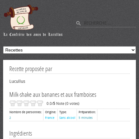
Recette proposée par
Lucullus
Milk-shake aux bananes et aux framboises
0.0/
5
Note (0 votes)
Nombre de personnes:
Origine:
Type:
Préparation:
2
France
Sans alcool
5 minutes
Ingrédients