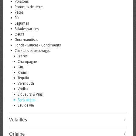
Poissons
Pommes de terre
Pâtes
Riz
Légumes
Salades variées
Oeufs
Gourmandises
Fonds - Sauces - Condiments
Cocktails et breuvages
Bières
Champagne
Gin
Rhum
Tequila
Vermouth
Vodka
Liqueurs & Vins
Sans alcool
Eau de vie
Volailles
Origine