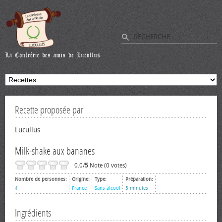
Recette proposée par
Lucullus
Milk-shake aux bananes
0.0/
5
Note (0 votes)
Nombre de personnes:
Origine:
Type:
Préparation:
4
France
Sans alcool
5 minutes
Ingrédients