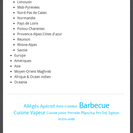
Limousin
Midi-Pyrénées
Nord-Pas de Calais
Normandie
Pays de Loire
Poitou-Charentes
Provence-Alpes-Côtes d'azur
Réunion
Rhône-Alpes
Savoie
Europe
Amériques
Asie
Moyen-Orient Maghreb
Afrique & Océan indien
Océanie
Barbecue
Allégés
Apéritif
Auto-cuisseur
Cuisine Vapeur
Plancha
Siphon
Cuisine junior
Pierrade
Ptit-Dej
micro-onde