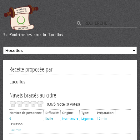
Recette proposée par
Lucullus
Navets braisés au cidre
0.0/
5
Note (0 votes)
Nombre de personnes:
Difficulté:
Origine:
Type:
Préparation:
6
facile
Normandie
Légumes
10 min
Cuisson:
30 min