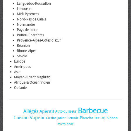
Languedoc-Roussillon
Limousin
Midi-Pyrénées
Nord-Pas de Calais
Normandie
Pays de Loire
Poitou-Charentes
Provence-Alpes-Côtes d'azur
Réunion
Rhône-Alpes
Savoie
Europe
Amériques
Asie
Moyen-Orient Maghreb
Afrique & Océan indien
Océanie
Barbecue
Allégés
Apéritif
Auto-cuisseur
Cuisine Vapeur
Plancha
Siphon
Cuisine junior
Pierrade
Ptit-Dej
micro-onde