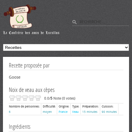
Recette proposée par
Goose
Noix de veau aux cèpes
0.0/
5
Note (0 votes)
Nombre de personnes:
Difficulté:
Origine:
Type:
Préparation:
Cuisson:
6
moyen
France
Veau
15 minutes
90 minutes
Ingrédients