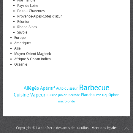
Normandie
Pays de Loire
Poitou-Charentes
Provence-Alpes-Côtes d'azur
Réunion
Rhône-Alpes
Savoie
Europe
Amériques
Asie
Moyen-Orient Maghreb
Afrique & Océan indien
Océanie
Barbecue
Allégés
Apéritif
Auto-cuisseur
Cuisine Vapeur
Plancha
Siphon
Cuisine junior
Pierrade
Ptit-Dej
micro-onde
Copyright © La confrérie des amis de Lucullus -
Mentions légales