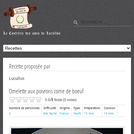
Recette proposée par
Lucullus
Omelette aux poivrons corne de boeuf
0.0/
5
Note (0 votes)
Nombre de personnes:
Difficulté:
Origine:
Type:
Préparation:
Cuisson:
2
très facile
France
Oeufs
15 min
10 min