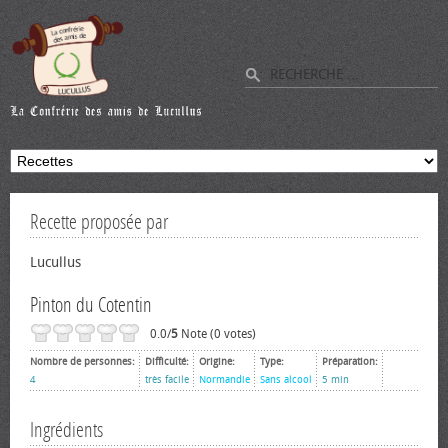
Recette proposée par
Lucullus
Pinton du Cotentin
0.0/
5
Note (0 votes)
Nombre de personnes:
Difficulté:
Origine:
Type:
Préparation:
4
très facile
Normandie
Sans alcool
5 min
Ingrédients