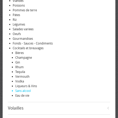
Viandes
Poissons
Pommes de terre
Pâtes
Riz
Légumes
Salades variées
Oeufs
Gourmandises
Fonds - Sauces - Condiments
Cocktails et breuvages
Bières
Champagne
Gin
Rhum
Tequila
Vermouth
Vodka
Liqueurs & Vins
Sans alcool
Eau de vie
Volailles