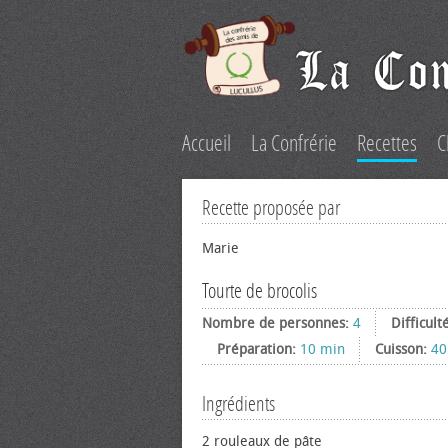
Accueil
La Confrérie
Recettes
C
Recette proposée par
Marie
Tourte de brocolis
Nombre de personnes:
4
Difficult
Préparation:
10 min
Cuisson:
40
Ingrédients
2 rouleaux de pâte