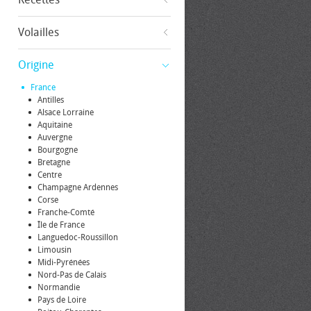
Volailles
Origine
France
Antilles
Alsace Lorraine
Aquitaine
Auvergne
Bourgogne
Bretagne
Centre
Champagne Ardennes
Corse
Franche-Comté
Île de France
Languedoc-Roussillon
Limousin
Midi-Pyrénées
Nord-Pas de Calais
Normandie
Pays de Loire