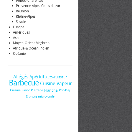
Poitou-Charentes
Provence-Alpes-Côtes d'azur
Réunion
Rhône-Alpes
Savoie
Europe
Amériques
Asie
Moyen-Orient Maghreb
Afrique & Océan indien
Océanie
Allégés
Apéritif
Auto-cuisseur
Barbecue
Cuisine Vapeur
Plancha
Cuisine junior
Pierrade
Ptit-Dej
Siphon
micro-onde