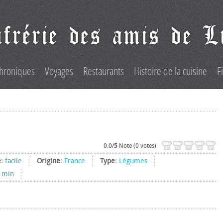
hroniques
Voyages
Restaurants
Histoire de la cuisine
F
0.0/
5
Note (0 votes)
é:
facile
Origine:
France
Type:
Légumes
 min