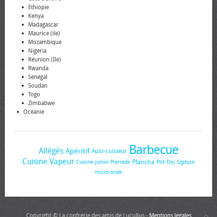
Ethiopie
Kenya
Madagascar
Maurice (ile)
Mozambique
Nigéria
Réunion (Ile)
Rwanda
Sénégal
Soudan
Togo
Zimbabwe
Océanie
Barbecue
Allégés
Apéritif
Auto-cuisseur
Cuisine Vapeur
Plancha
Siphon
Cuisine junior
Pierrade
Ptit-Dej
micro-onde
Copyright © La confrérie des amis de Lucullus -
Mentions légales