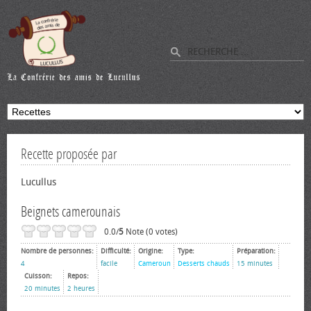
Recette proposée par
Lucullus
Beignets camerounais
0.0/
5
Note (0 votes)
Nombre de personnes:
Difficulté:
Origine:
Type:
Préparation:
4
facile
Cameroun
Desserts chauds
15 minutes
Cuisson:
Repos:
20 minutes
2 heures