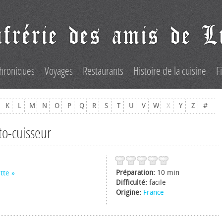
hroniques
Voyages
Restaurants
Histoire de la cuisine
F
K
L
M
N
O
P
Q
R
S
T
U
V
W
X
Y
Z
#
to-cuisseur
Préparation:
10 min
tte
Difficulté:
facile
Origine:
France