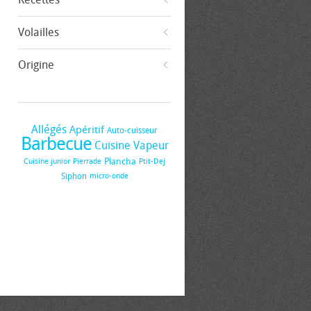
Volailles
Origine
Allégés
Apéritif
Auto-cuisseur
Barbecue
Cuisine Vapeur
Plancha
Cuisine junior
Pierrade
Ptit-Dej
Siphon
micro-onde