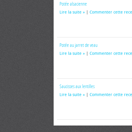
Potée alsacienne
Lire la suite
|
Commenter cette rece
Potée au jarret de veau
Lire la suite
|
Commenter cette rece
Saucisses aux lentilles
Lire la suite
|
Commenter cette rece