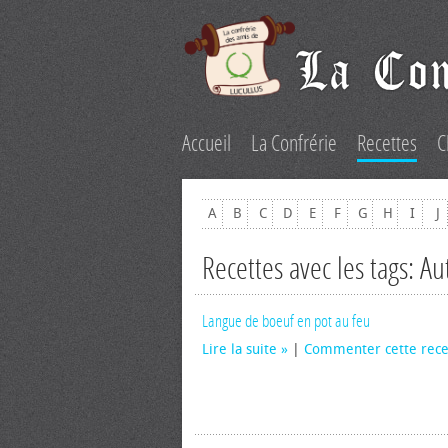
Accueil
La Confrérie
Recettes
C
A
B
C
D
E
F
G
H
I
J
Recettes avec les tags: Au
Langue de boeuf en pot au feu
Lire la suite
|
Commenter cette rece