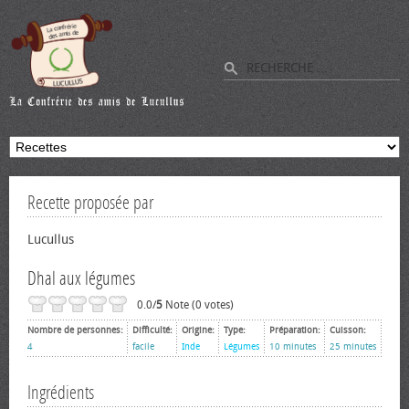
Recette proposée par
Lucullus
Dhal aux légumes
0.0/
5
Note (0 votes)
Nombre de personnes:
Difficulté:
Origine:
Type:
Préparation:
Cuisson:
4
facile
Inde
Légumes
10 minutes
25 minutes
Ingrédients