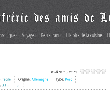
hroniques
Voyages
Restaurants
Histoire de la cuisine
F
0.0/
5
Note (0 votes)
é:
facile
Origine:
Allemagne
Type:
Porc
n:
35 minutes