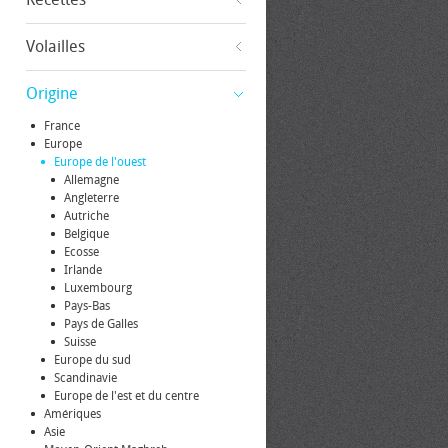
Volailles
Origine
France
Europe
Europe de l'ouest
Allemagne
Angleterre
Autriche
Belgique
Ecosse
Irlande
Luxembourg
Pays-Bas
Pays de Galles
Suisse
Europe du sud
Scandinavie
Europe de l'est et du centre
Amériques
Asie