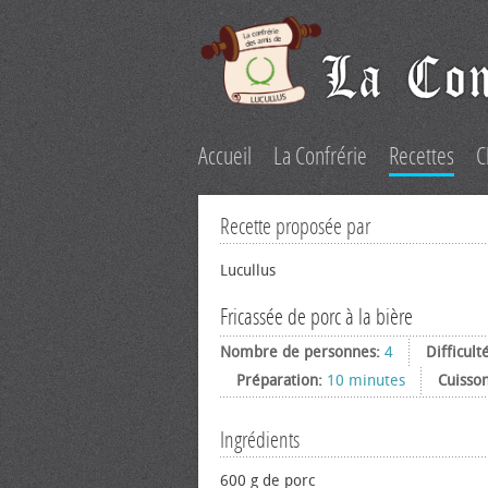
Accueil
La Confrérie
Recettes
C
Recette proposée par
Lucullus
Fricassée de porc à la bière
Nombre de personnes:
4
Difficult
Préparation:
10 minutes
Cuisso
Ingrédients
600 g de porc