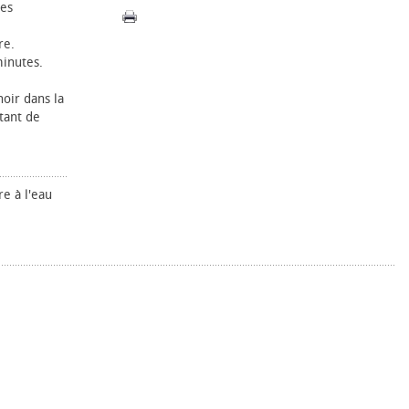
les
re.
minutes.
noir dans la
stant de
e à l'eau