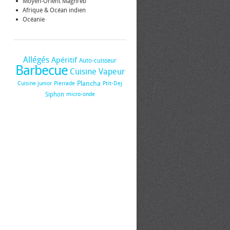
Moyen-Orient Maghreb
Afrique & Océan indien
Océanie
Allégés
Apéritif
Auto-cuisseur
Barbecue
Cuisine Vapeur
Plancha
Cuisine junior
Pierrade
Ptit-Dej
Siphon
micro-onde