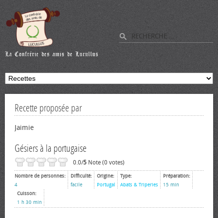
Recette proposée par
Jaimie
Gésiers à la portugaise
0.0/
5
Note (0 votes)
Nombre de personnes:
Difficulté:
Origine:
Type:
Préparation:
4
facile
Portugal
Abats & Triperies
15 min
Cuisson:
1 h 30 min