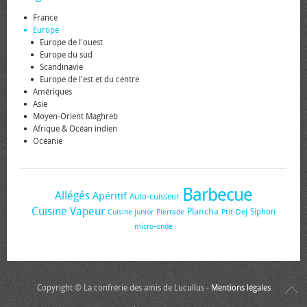
France
Europe
Europe de l'ouest
Europe du sud
Scandinavie
Europe de l'est et du centre
Amériques
Asie
Moyen-Orient Maghreb
Afrique & Océan indien
Océanie
Barbecue
Allégés
Apéritif
Auto-cuisseur
Cuisine Vapeur
Plancha
Siphon
Cuisine junior
Pierrade
Ptit-Dej
micro-onde
Copyright © La confrérie des amis de Lucullus -
Mentions légales