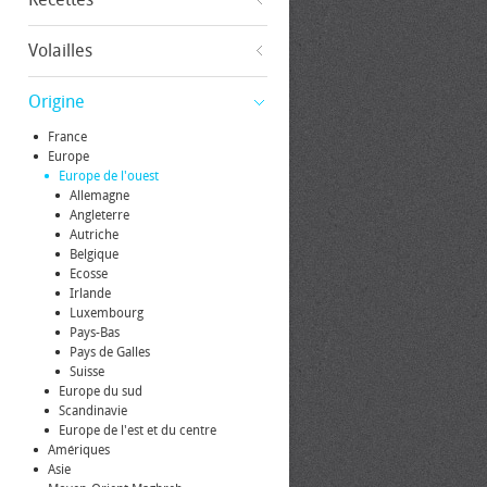
Volailles
Origine
France
Europe
Europe de l'ouest
Allemagne
Angleterre
Autriche
Belgique
Ecosse
Irlande
Luxembourg
Pays-Bas
Pays de Galles
Suisse
Europe du sud
Scandinavie
Europe de l'est et du centre
Amériques
Asie