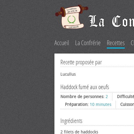
Accueil
La Confrérie
Recettes
C
Recette proposée par
Lucullus
Haddock fumé aux oeufs
Nombre de personnes:
2
Difficult
Préparation:
10 minutes
Cuisso
Ingrédients
2 filets de haddocks