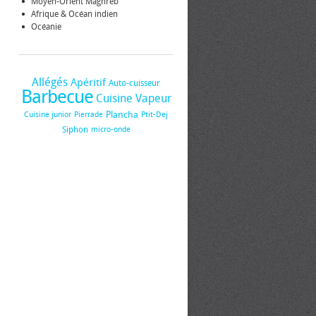
Moyen-Orient Maghreb
Afrique & Océan indien
Océanie
Allégés
Apéritif
Auto-cuisseur
Barbecue
Cuisine Vapeur
Plancha
Cuisine junior
Pierrade
Ptit-Dej
Siphon
micro-onde