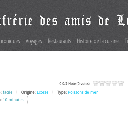
hroniques
Voyages
Restaurants
Histoire de la cuisine
F
0.0/
5
Note (0 votes)
é:
facile
Origine:
Ecosse
Type:
Poissons de mer
n:
10 minutes