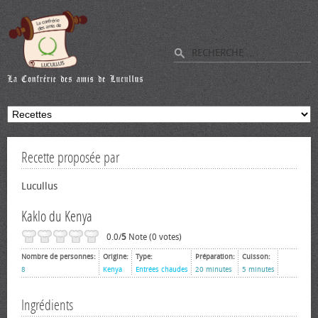
Recette proposée par
Lucullus
Kaklo du Kenya
0.0/
5
Note (0 votes)
Nombre de personnes:
Origine:
Type:
Préparation:
Cuisson:
8
Kenya
Entrées chaudes
20 minutes
5 minutes
Ingrédients