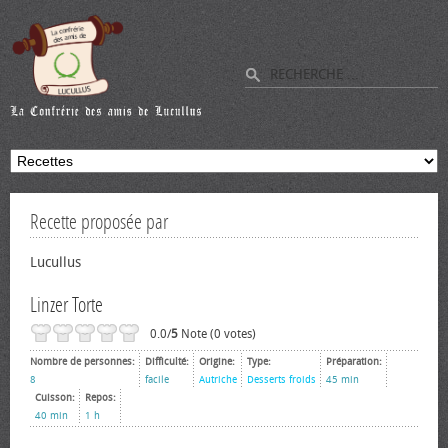
Recette proposée par
Lucullus
Linzer Torte
0.0/
5
Note (0 votes)
Nombre de personnes:
Difficulté:
Origine:
Type:
Préparation:
8
facile
Autriche
Desserts froids
45 min
Cuisson:
Repos:
40 min
1 h