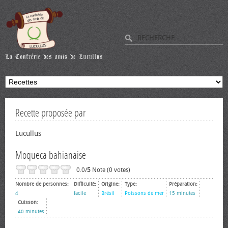
Recette proposée par
Lucullus
Moqueca bahianaise
0.0/
5
Note (0 votes)
Nombre de personnes:
Difficulté:
Origine:
Type:
Préparation:
4
facile
Brésil
Poissons de mer
15 minutes
Cuisson:
40 minutes