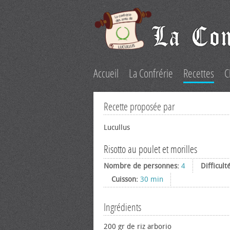
Accueil
La Confrérie
Recettes
C
Recette proposée par
Lucullus
Risotto au poulet et morilles
Nombre de personnes:
4
Difficult
Cuisson:
30 min
Ingrédients
200 gr de riz arborio