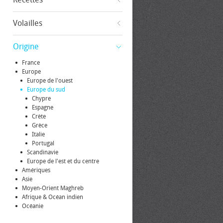
Volailles
Origine
France
Europe
Europe de l'ouest
Europe du sud
Chypre
Espagne
Crète
Grèce
Italie
Portugal
Scandinavie
Europe de l'est et du centre
Amériques
Asie
Moyen-Orient Maghreb
Afrique & Océan indien
Océanie