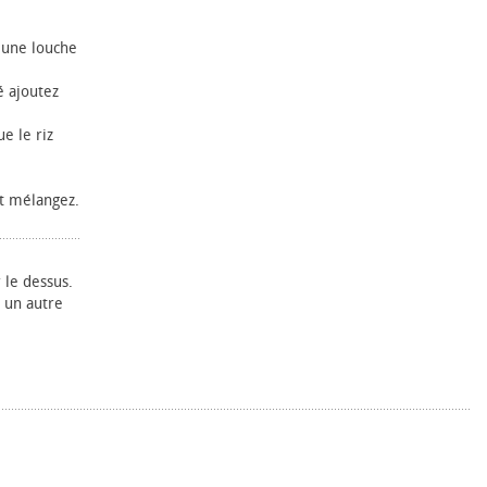
z une louche
é ajoutez
e le riz
et mélangez.
le dessus.
s un autre