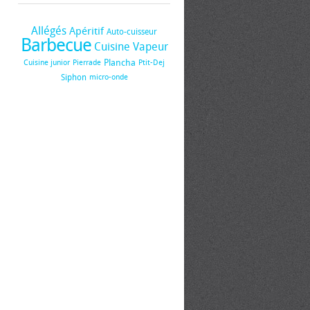
Allégés
Apéritif
Auto-cuisseur
Barbecue
Cuisine Vapeur
Plancha
Cuisine junior
Pierrade
Ptit-Dej
Siphon
micro-onde