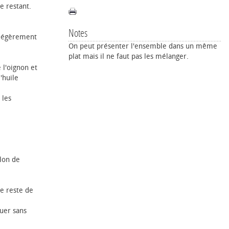
e restant.
Notes
s légèrement
On peut présenter l'ensemble dans un même
plat mais il ne faut pas les mélanger.
 l'oignon et
'huile
 les
llon de
le reste de
quer sans