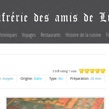
hroniques
Voyages
Restaurants
Histoire de la cuisine
F
5.0/
5
rating 1 vote
é:
moyen
Origine:
Italie
Type:
Riz
Préparation:
20 min