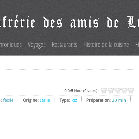
hroniques
Voyages
Restaurants
Histoire de la cuisine
F
0.0/
5
Note (0 votes)
é:
facile
Origine:
Italie
Type:
Riz
Préparation:
20 min