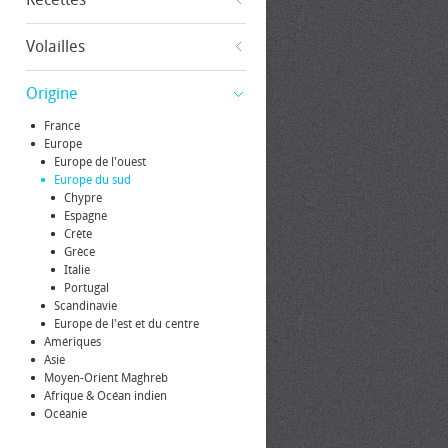
Volailles
Origine
France
Europe
Europe de l'ouest
Europe du sud
Chypre
Espagne
Crète
Grèce
Italie
Portugal
Scandinavie
Europe de l'est et du centre
Amériques
Asie
Moyen-Orient Maghreb
Afrique & Océan indien
Océanie