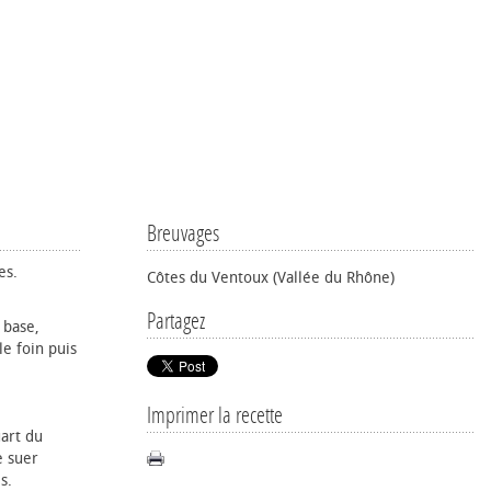
Breuvages
es.
Côtes du Ventoux (Vallée du Rhône)
Partagez
 base,
le foin puis
Imprimer la recette
art du
e suer
s.