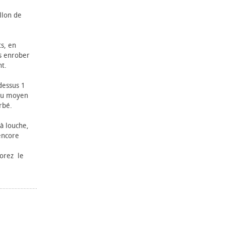
llon de
ts, en
s enrober
nt.
dessus 1
feu moyen
rbé.
 à louche,
 encore
porez le