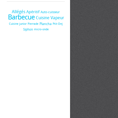
Allégés
Apéritif
Auto-cuisseur
Barbecue
Cuisine Vapeur
Plancha
Cuisine junior
Pierrade
Ptit-Dej
Siphon
micro-onde