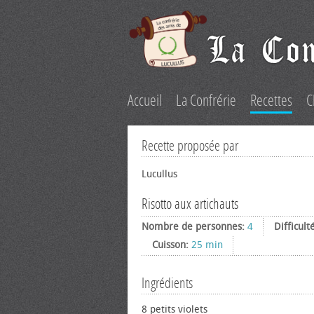
Accueil
La Confrérie
Recettes
C
Recette proposée par
Lucullus
Risotto aux artichauts
Nombre de personnes:
4
Difficult
Cuisson:
25 min
Ingrédients
8 petits violets