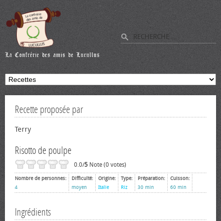
Recette proposée par
Terry
Risotto de poulpe
0.0/
5
Note (0 votes)
Nombre de personnes:
Difficulté:
Origine:
Type:
Préparation:
Cuisson:
4
moyen
Italie
Riz
30 min
60 min
Ingrédients