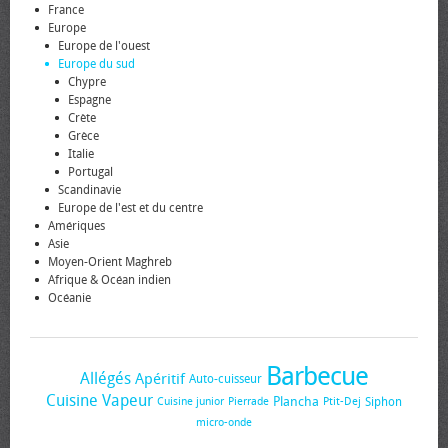
France
Europe
Europe de l'ouest
Europe du sud
Chypre
Espagne
Crète
Grèce
Italie
Portugal
Scandinavie
Europe de l'est et du centre
Amériques
Asie
Moyen-Orient Maghreb
Afrique & Océan indien
Océanie
Barbecue
Allégés
Apéritif
Auto-cuisseur
Cuisine Vapeur
Plancha
Siphon
Cuisine junior
Pierrade
Ptit-Dej
micro-onde