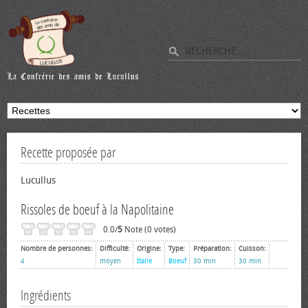
Recette proposée par
Lucullus
Rissoles de boeuf à la Napolitaine
0.0/
5
Note (0 votes)
Nombre de personnes:
Difficulté:
Origine:
Type:
Préparation:
Cuisson:
4
moyen
Italie
Boeuf
30 min
30 min
Ingrédients