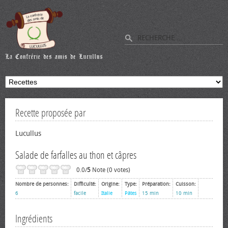
Recette proposée par
Lucullus
Salade de farfalles au thon et câpres
0.0/
5
Note (0 votes)
Nombre de personnes:
Difficulté:
Origine:
Type:
Préparation:
Cuisson:
6
facile
Italie
Pâtes
15 min
10 min
Ingrédients