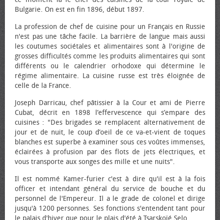
Bulgarie. On est en fin 1896, début 1897.
La profession de chef de cuisine pour un Français en Russie
n'est pas une tâche facile. La barrière de langue mais aussi
les coutumes sociétales et alimentaires sont à l'origine de
grosses difficultés comme les produits alimentaires qui sont
différents ou le calendrier orhodoxe qui détermine le
régime alimentaire. La cuisine russe est très éloignée de
celle de la France.
Joseph Darricau, chef pâtissier à la Cour et ami de Pierre
Cubat, décrit en 1898 l’effervescence qui s’empare des
cuisines : "Des brigades se remplacent alternativement de
jour et de nuit, le coup d’œil de ce va-et-vient de toques
blanches est superbe à examiner sous ces voûtes immenses,
éclairées à profusion par des flots de jets électriques, et
vous transporte aux songes des mille et une nuits".
Il est nommé Kamer-furier c'est à dire qu'il est à la fois
officer et intendant général du service de bouche et du
personnel de l'Empereur. Il a le grade de colonel et dirige
jusqu'à 1200 personnes. Ses fonctions s'entendent tant pour
le palais d'hiver que pour le plais d'été à Tsarskoïé Selo.