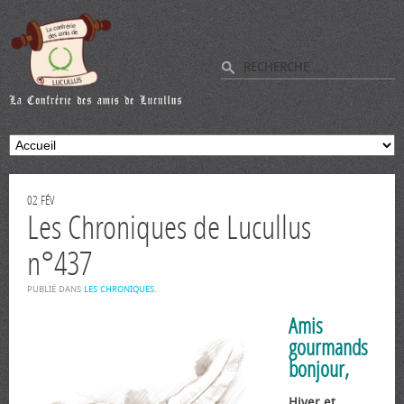
02
FÉV
Les Chroniques de Lucullus
n°437
PUBLIÉ DANS
LES CHRONIQUES
.
Amis
gourmands
bonjour,
Hiver et