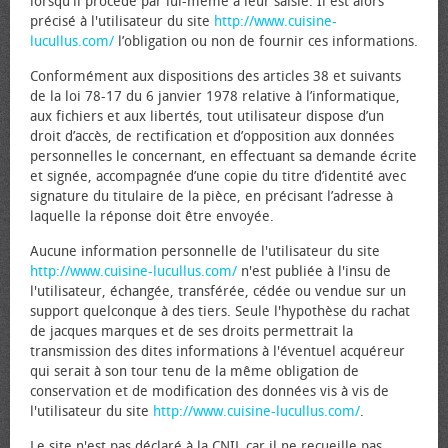
lorsqu'il procède par lui-même à leur saisie. Il est alors
précisé à l'utilisateur du site
http://www.cuisine-
lucullus.com/
l’obligation ou non de fournir ces informations.
Conformément aux dispositions des articles 38 et suivants
de la loi 78-17 du 6 janvier 1978 relative à l’informatique,
aux fichiers et aux libertés, tout utilisateur dispose d’un
droit d’accès, de rectification et d’opposition aux données
personnelles le concernant, en effectuant sa demande écrite
et signée, accompagnée d’une copie du titre d’identité avec
signature du titulaire de la pièce, en précisant l’adresse à
laquelle la réponse doit être envoyée.
Aucune information personnelle de l'utilisateur du site
http://www.cuisine-lucullus.com/
n'est publiée à l'insu de
l'utilisateur, échangée, transférée, cédée ou vendue sur un
support quelconque à des tiers. Seule l'hypothèse du rachat
de jacques marques et de ses droits permettrait la
transmission des dites informations à l'éventuel acquéreur
qui serait à son tour tenu de la même obligation de
conservation et de modification des données vis à vis de
l'utilisateur du site
http://www.cuisine-lucullus.com/
.
Le site n'est pas déclaré à la CNIL car il ne recueille pas