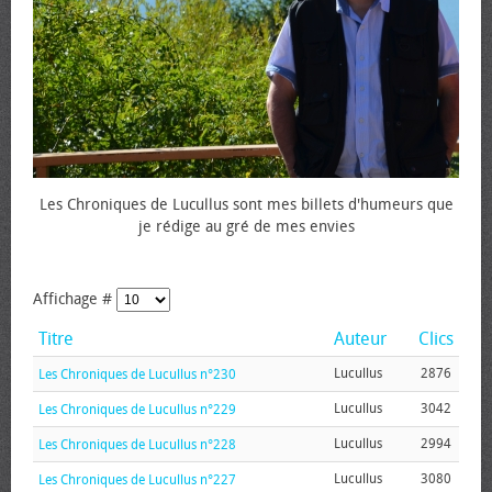
Les Chroniques de Lucullus sont mes billets d'humeurs que
je rédige au gré de mes envies
Affichage #
Titre
Auteur
Clics
Lucullus
2876
Les Chroniques de Lucullus n°230
Lucullus
3042
Les Chroniques de Lucullus n°229
Lucullus
2994
Les Chroniques de Lucullus n°228
Lucullus
3080
Les Chroniques de Lucullus n°227