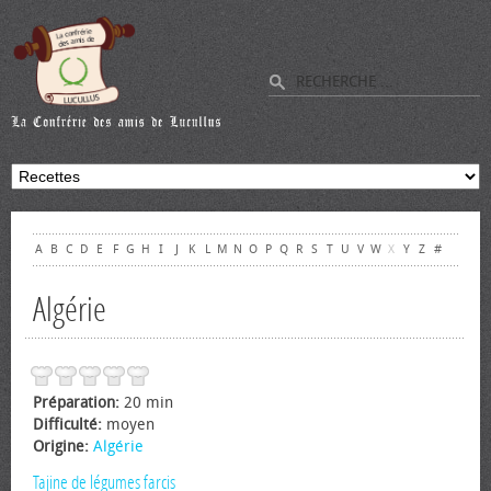
A
B
C
D
E
F
G
H
I
J
K
L
M
N
O
P
Q
R
S
T
U
V
W
X
Y
Z
#
Algérie
Préparation:
20 min
Difficulté:
moyen
Origine:
Algérie
Tajine de légumes farcis