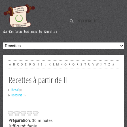
A
B
C
D
E
F
G
H
I
J
K
L
M
N
O
P
Q
R
S
T
U
V
W
X
Y
Z
#
Recettes à partir de H
Hawaï
(1)
Honduras
(1)
Préparation:
30 minutes
Difficulté:
facile