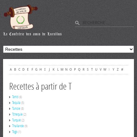
A
B
C
D
E
F
G
H
I
J
K
L
M
N
O
P
Q
R
S
T
U
V
W
X
Y
Z
#
Recettes à partir de T
Tahiti
(6)
Tequila
(5)
Tunisie
(8)
Tchéquie
(2)
Turquie
(2)
Thaïlande
(9)
Togo
(1)