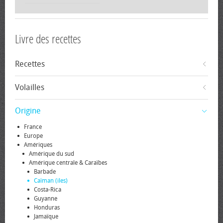
Livre des recettes
Recettes
Volailles
Origine
France
Europe
Amériques
Amérique du sud
Amérique centrale & Caraïbes
Barbade
Caïman (iles)
Costa-Rica
Guyanne
Honduras
Jamaïque