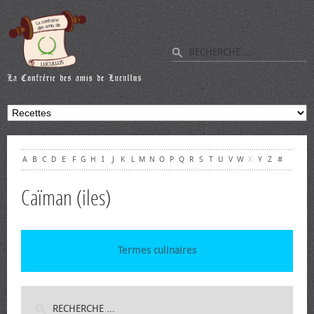
A
B
C
D
E
F
G
H
I
J
K
L
M
N
O
P
Q
R
S
T
U
V
W
X
Y
Z
#
Caïman (iles)
Termes culinaires