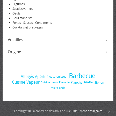
Légumes
Salades variées
Oeufs
Gourmandises
Fonds - Sauces - Condiments
Cocktails et breuvages
Volailles
Origine
Barbecue
Allégés
Apéritif
Auto-cuisseur
Cuisine Vapeur
Plancha
Siphon
Cuisine junior
Pierrade
Ptit-Dej
micro-onde
Copyright © La confrérie des amis de Lucullus -
Mentions légales