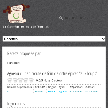
Recette proposée par
Lucullus
Agneau cuit en croûte de foin de cistre épices "aux loups"
0.0/
5
Note (0 votes)
Nombre de personnes:
Difficulté:
Origine:
Type:
Préparation:
Cuisson:
4
avancé
France
Agneau
55 minutes
45 minutes
Ingrédients