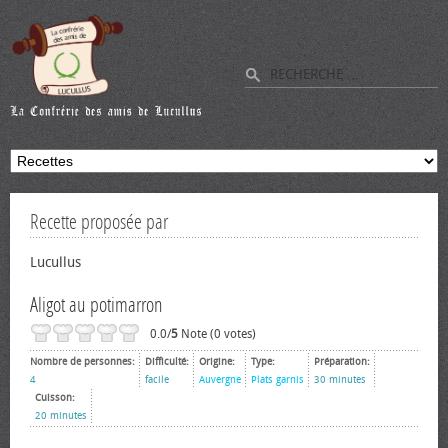
Recette proposée par
Lucullus
Aligot au potimarron
0.0/
5
Note (0 votes)
Nombre de personnes:
Difficulté:
Origine:
Type:
Préparation:
4
facile
Auvergne
Plats garnis
30 minutes
Cuisson:
20 minutes