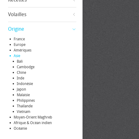
Volailles
Origine
France
Europe
Amériques
Asie
Bali
Cambodge
Chine
Inde
Indonésie
Japon
Malaisie
Philippines
Thaïlande
Vietnam
Moyen-Orient Maghreb
Afrique & Océan indien
Océanie