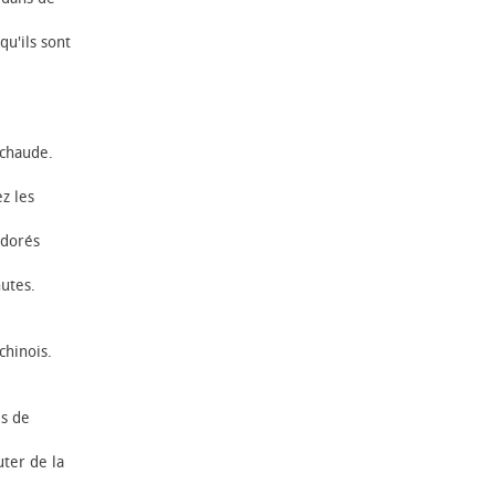
qu'ils sont
 chaude.
z les
 dorés
.
nutes.
chinois.
es de
uter de la