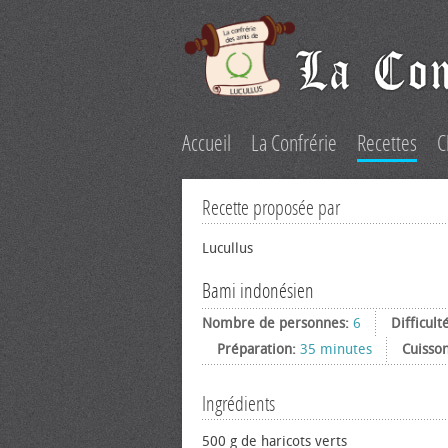
Accueil
La Confrérie
Recettes
C
Recette proposée par
Lucullus
Bami indonésien
Nombre de personnes:
6
Difficult
Préparation:
35 minutes
Cuisso
Ingrédients
500 g de haricots verts