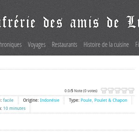
hroniques
Voyages
Restaurants
Histoire de la cuisine
F
0.0/
5
Note (0 votes)
é:
facile
Origine:
Indonésie
Type:
Poule, Poulet & Chapon
n:
10 minutes