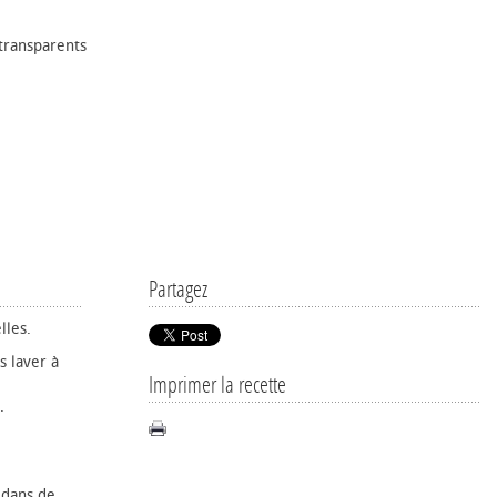
 transparents
Partagez
lles.
s laver à
Imprimer la recette
.
 dans de