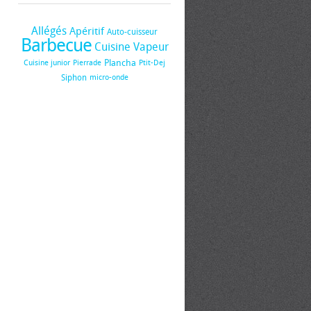
Allégés
Apéritif
Auto-cuisseur
Barbecue
Cuisine Vapeur
Plancha
Cuisine junior
Pierrade
Ptit-Dej
Siphon
micro-onde