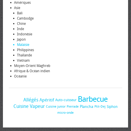
Amériques
Asie
Bali
Cambodge
Chine
Inde
Indonésie
Japon
Malaisie
Philippines
Thaïlande
Vietnam
Moyen-Orient Maghreb
Afrique & Océan indien
Océanie
Barbecue
Allégés
Apéritif
Auto-cuisseur
Cuisine Vapeur
Plancha
Siphon
Cuisine junior
Pierrade
Ptit-Dej
micro-onde