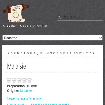
A
B
C
D
E
F
G
H
I
J
K
L
M
N
O
P
Q
R
S
T
U
V
W
X
Y
Z
#
Malaisie
Préparation:
10 min
Origine:
Malaisie
Sauce malaise à l'arachide