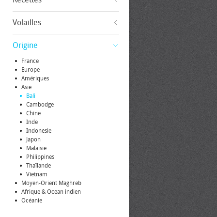
Volailles
Origine
France
Europe
Amériques
Asie
Bali
Cambodge
Chine
Inde
Indonésie
Japon
Malaisie
Philippines
Thaïlande
Vietnam
Moyen-Orient Maghreb
Afrique & Océan indien
Océanie