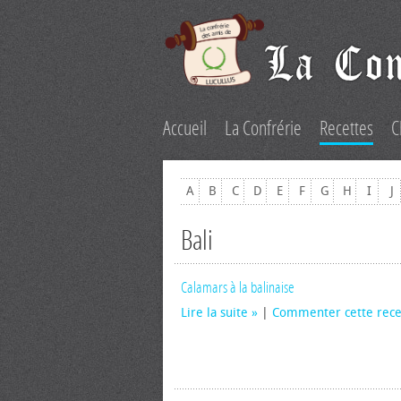
Accueil
La Confrérie
Recettes
C
A
B
C
D
E
F
G
H
I
J
Bali
Calamars à la balinaise
Lire la suite
|
Commenter cette rece