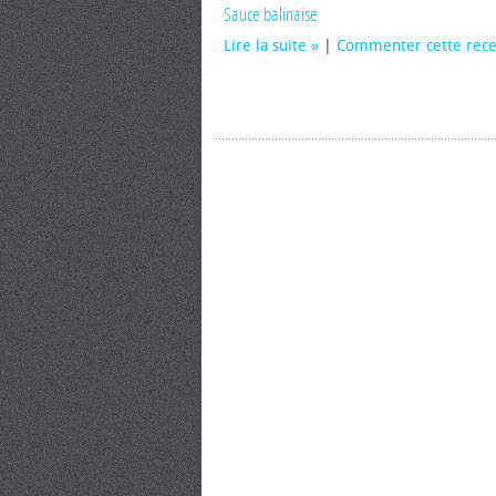
Sauce balinaise
Lire la suite
|
Commenter cette rece