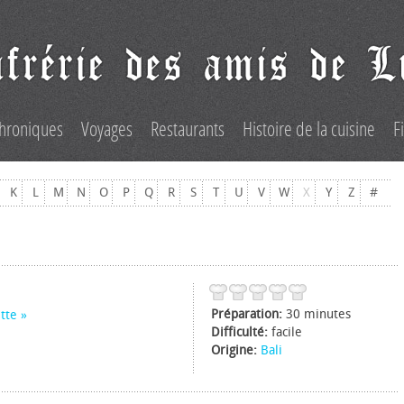
hroniques
Voyages
Restaurants
Histoire de la cuisine
F
K
L
M
N
O
P
Q
R
S
T
U
V
W
X
Y
Z
#
Préparation:
30 minutes
tte
Difficulté:
facile
Origine:
Bali