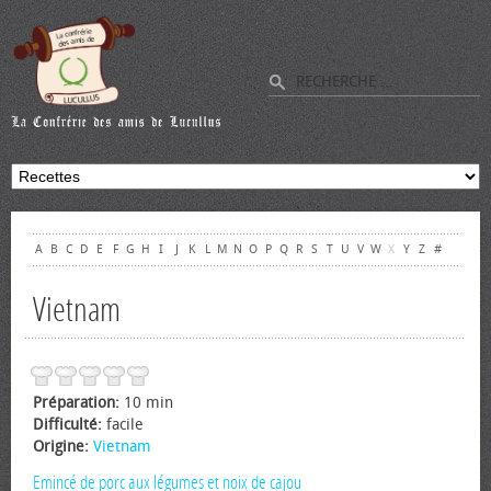
A
B
C
D
E
F
G
H
I
J
K
L
M
N
O
P
Q
R
S
T
U
V
W
X
Y
Z
#
Vietnam
Préparation:
10 min
Difficulté:
facile
Origine:
Vietnam
Emincé de porc aux légumes et noix de cajou