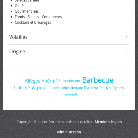
Salades variées
Oeufs
Gourmandises
Fonds - Sauces - Condiments
Cocktails et breuvages
Volailles
Origine
Barbecue
Allégés
Apéritif
Auto-cuisseur
Cuisine Vapeur
Plancha
Siphon
Cuisine junior
Pierrade
Ptit-Dej
micro-onde
Copyright © La confrérie des amis de Lucullus -
Mentions légales
administration