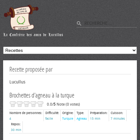
Recette proposée par
Lucullus
Brochettes d'agneau à la turque
0.0/
5
Note (0 votes)
Nombre de personnes:
Difficulté:
Origine:
Type:
Préparation:
Cuisson:
4
facile
Turquie
Agneau
15 min
7 minutes
Repos:
30 min