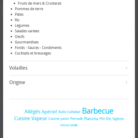
Fruits de mers & Crustacés
Pommes de terre
Pâtes
Riz
Légumes
Salades variées
Oeufs
Gourmandises
Fonds - Sauces - Condiments
Cocktails et breuvages
Volailles
Origine
Barbecue
Allégés
Apéritif
Auto-cuisseur
Cuisine Vapeur
Plancha
Siphon
Cuisine junior
Pierrade
Ptit-Dej
micro-onde