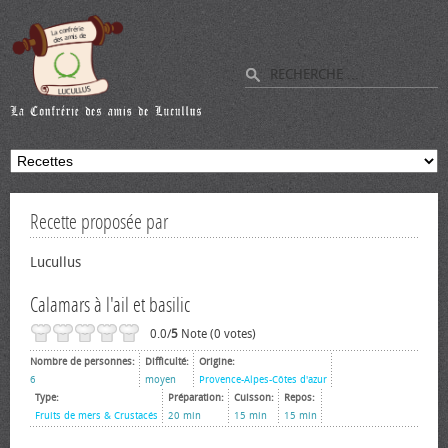
Recette proposée par
Lucullus
Calamars à l'ail et basilic
0.0/
5
Note (0 votes)
Nombre de personnes:
Difficulté:
Origine:
6
moyen
Provence-Alpes-Côtes d'azur
Type:
Préparation:
Cuisson:
Repos:
Fruits de mers & Crustacés
20 min
15 min
15 min