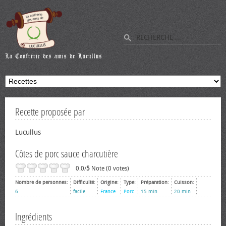
Recette proposée par
Lucullus
Côtes de porc sauce charcutière
0.0/
5
Note (0 votes)
Nombre de personnes:
Difficulté:
Origine:
Type:
Préparation:
Cuisson:
6
facile
France
Porc
15 min
20 min
Ingrédients