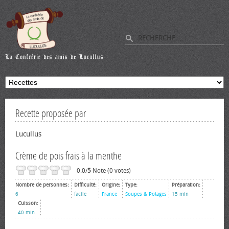
Recette proposée par
Lucullus
Crème de pois frais à la menthe
0.0/
5
Note (0 votes)
Nombre de personnes:
Difficulté:
Origine:
Type:
Préparation:
6
facile
France
Soupes & Potages
15 min
Cuisson:
40 min