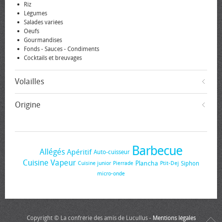
Riz
Légumes
Salades variées
Oeufs
Gourmandises
Fonds - Sauces - Condiments
Cocktails et breuvages
Volailles
Origine
Barbecue
Allégés
Apéritif
Auto-cuisseur
Cuisine Vapeur
Plancha
Siphon
Cuisine junior
Pierrade
Ptit-Dej
micro-onde
Copyright © La confrérie des amis de Lucullus -
Mentions légales