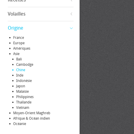
Volailles
Origine
France
Europe
Amériques
Asie
Bali
Cambodge
Chine
Inde
Indonésie
Japon
Malaisie
Philippines
Thaïlande
Vietnam
Moyen-Orient Maghreb
Afrique & Océan indien
Océanie