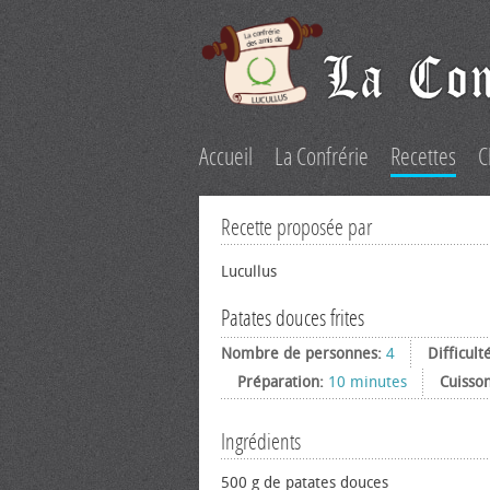
Accueil
La Confrérie
Recettes
C
Recette proposée par
Lucullus
Patates douces frites
Nombre de personnes:
4
Difficult
Préparation:
10 minutes
Cuisso
Ingrédients
500 g de patates douces