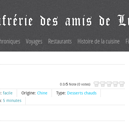
hroniques
Voyages
Restaurants
Histoire de la cuisine
F
0.0/
5
Note (0 votes)
é:
facile
Origine:
Chine
Type:
Desserts chauds
n:
5 minutes