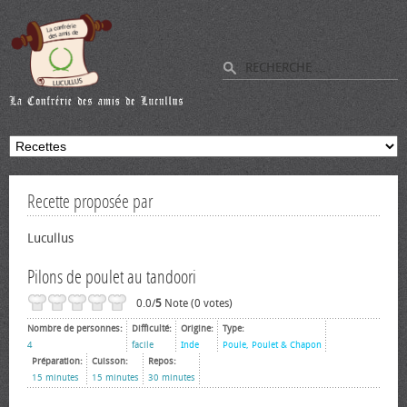
Recette proposée par
Lucullus
Pilons de poulet au tandoori
0.0/
5
Note (0 votes)
Nombre de personnes:
Difficulté:
Origine:
Type:
4
facile
Inde
Poule, Poulet & Chapon
Préparation:
Cuisson:
Repos:
15 minutes
15 minutes
30 minutes