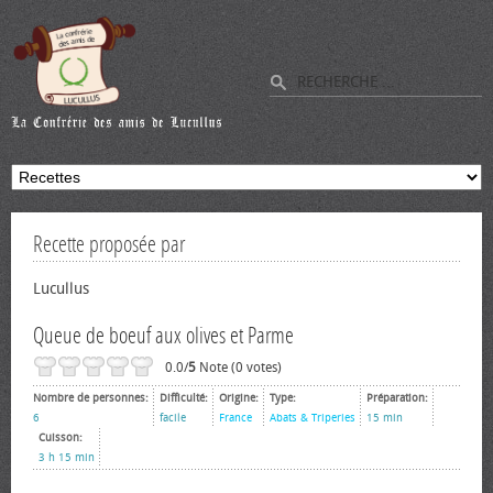
Recette proposée par
Lucullus
Queue de boeuf aux olives et Parme
0.0/
5
Note (0 votes)
Nombre de personnes:
Difficulté:
Origine:
Type:
Préparation:
6
facile
France
Abats & Triperies
15 min
Cuisson:
3 h 15 min