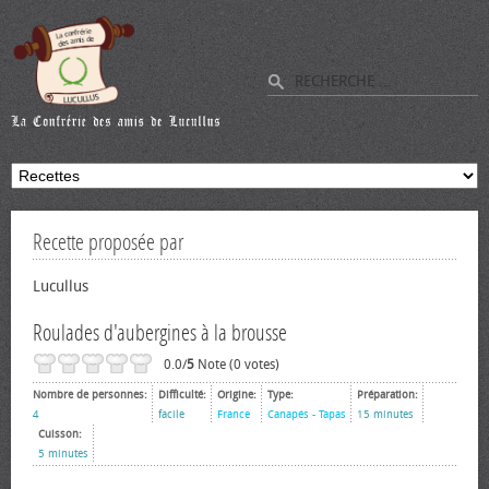
Recette proposée par
Lucullus
Roulades d'aubergines à la brousse
0.0/
5
Note (0 votes)
Nombre de personnes:
Difficulté:
Origine:
Type:
Préparation:
4
facile
France
Canapés - Tapas
15 minutes
Cuisson:
5 minutes