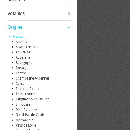
Volailles
Origine
France
Antilles
Alsace Lorraine
Aquitaine
Auvergne
Bourgogne
Bretagne
Centre
Champagne Ardennes
Corse
Franche-Comté
Île de France
Languedoc-Roussillon
Limousin
Midi-Pyrénées
Nord-Pas de Calais
Normandie
Pays de Loire