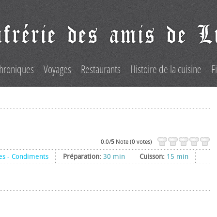
hroniques
Voyages
Restaurants
Histoire de la cuisine
F
0.0/
5
Note (0 votes)
es - Condiments
Préparation:
30 min
Cuisson:
15 min