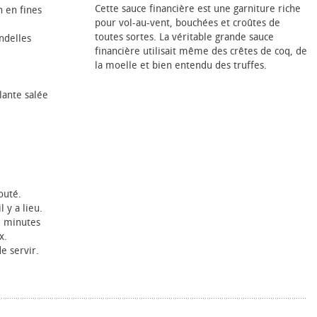
Cette sauce financière est une garniture riche
n en fines
pour vol-au-vent, bouchées et croûtes de
toutes sortes. La véritable grande sauce
ndelles
financière utilisait même des crêtes de coq, de
la moelle et bien entendu des truffes.
llante salée
outé.
 y a lieu.
6 minutes
x.
e servir.