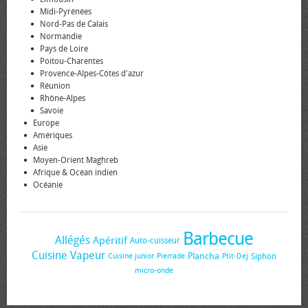
Midi-Pyrénées
Nord-Pas de Calais
Normandie
Pays de Loire
Poitou-Charentes
Provence-Alpes-Côtes d'azur
Réunion
Rhône-Alpes
Savoie
Europe
Amériques
Asie
Moyen-Orient Maghreb
Afrique & Océan indien
Océanie
Barbecue
Allégés
Apéritif
Auto-cuisseur
Cuisine Vapeur
Plancha
Siphon
Cuisine junior
Pierrade
Ptit-Dej
micro-onde