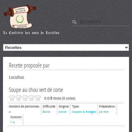
Recette proposée par
Lucullus
Soupe au chou vert de corse
0.0/
5
Note (0 votes)
Nombre de personnes:
Difficulté:
Origine:
Type:
Préparation:
4
facile
Corse
Soupes & Potages
20 min
Cuisson:
1 h