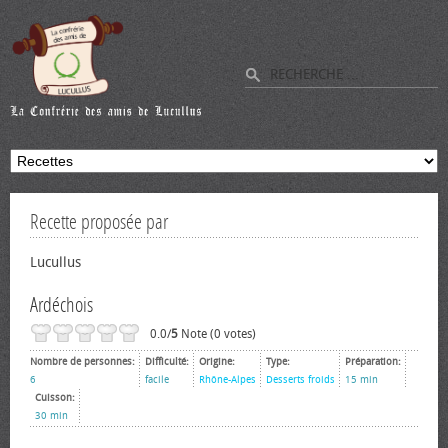
Recette proposée par
Lucullus
Ardéchois
0.0/
5
Note (0 votes)
Nombre de personnes:
Difficulté:
Origine:
Type:
Préparation:
6
facile
Rhône-Alpes
Desserts froids
15 min
Cuisson:
30 min