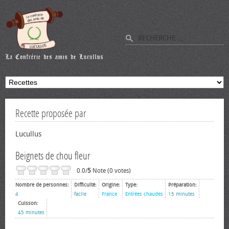
Recette proposée par
Lucullus
Beignets de chou fleur
0.0/
5
Note (0 votes)
Nombre de personnes:
Difficulté:
Origine:
Type:
Préparation:
4
facile
France
Entrées chaudes
15 minutes
Cuisson:
45 minutes