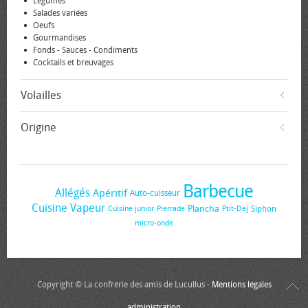
Légumes
Salades variées
Oeufs
Gourmandises
Fonds - Sauces - Condiments
Cocktails et breuvages
Volailles
Origine
Barbecue
Allégés
Apéritif
Auto-cuisseur
Cuisine Vapeur
Plancha
Siphon
Cuisine junior
Pierrade
Ptit-Dej
micro-onde
Copyright © La confrérie des amis de Lucullus -
Mentions légales
administration